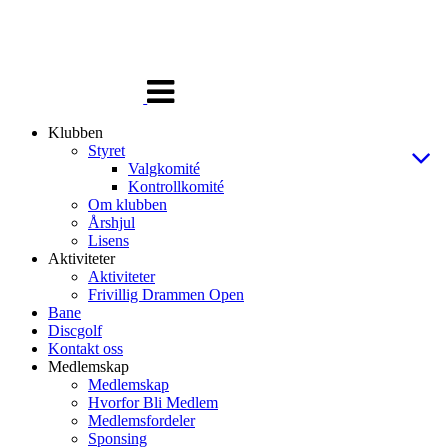
Veksle
navigasjon
Klubben
Styret
Valgkomité
Kontrollkomité
Om klubben
Årshjul
Lisens
Aktiviteter
Aktiviteter
Frivillig Drammen Open
Bane
Discgolf
Kontakt oss
Medlemskap
Medlemskap
Hvorfor Bli Medlem
Medlemsfordeler
Sponsing