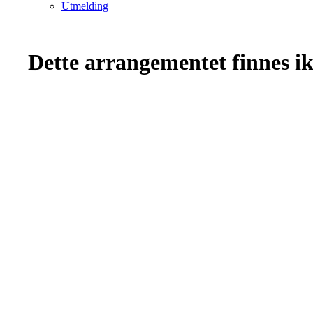
Utmelding
Dette arrangementet finnes ikk
Bli medlem i klubben!
Innmelding