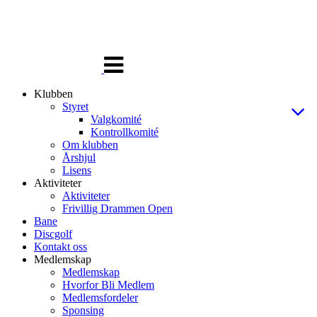
Veksle
navigasjon
Klubben
Styret
Valgkomité
Kontrollkomité
Om klubben
Årshjul
Lisens
Aktiviteter
Aktiviteter
Frivillig Drammen Open
Bane
Discgolf
Kontakt oss
Medlemskap
Medlemskap
Hvorfor Bli Medlem
Medlemsfordeler
Sponsing