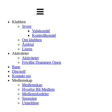
Veksle
navigasjon
Klubben
Styret
Valgkomité
Kontrollkomité
Om klubben
Årshjul
Lisens
Aktiviteter
Aktiviteter
Frivillig Drammen Open
Bane
Discgolf
Kontakt oss
Medlemskap
Medlemskap
Hvorfor Bli Medlem
Medlemsfordeler
Sponsing
Utmelding