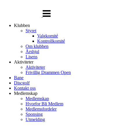
Veksle
navigasjon
Klubben
Styret
Valgkomité
Kontrollkomité
Om klubben
Årshjul
Lisens
Aktiviteter
Aktiviteter
Frivillig Drammen Open
Bane
Discgolf
Kontakt oss
Medlemskap
Medlemskap
Hvorfor Bli Medlem
Medlemsfordeler
Sponsing
Utmelding