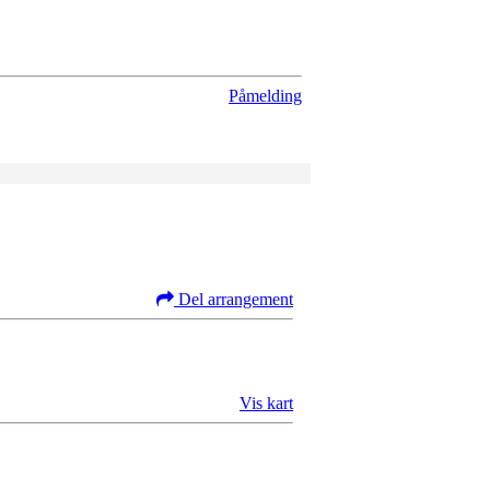
Påmelding
Del arrangement
Vis kart