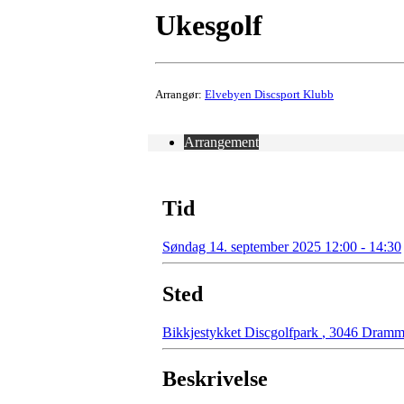
Ukesgolf
Arrangør:
Elvebyen Discsport Klubb
Arrangement
Tid
Søndag 14. september 2025 12:00 - 14:30
Sted
Bikkjestykket Discgolfpark
,
3046 Dramm
Beskrivelse