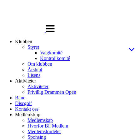
Veksle
navigasjon
Klubben
Styret
Valgkomité
Kontrollkomité
Om klubben
Årshjul
Lisens
Aktiviteter
Aktiviteter
Frivillig Drammen Open
Bane
Discgolf
Kontakt oss
Medlemskap
Medlemskap
Hvorfor Bli Medlem
Medlemsfordeler
Sponsing