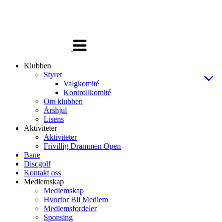
Veksle
navigasjon
Klubben
Styret
Valgkomité
Kontrollkomité
Om klubben
Årshjul
Lisens
Aktiviteter
Aktiviteter
Frivillig Drammen Open
Bane
Discgolf
Kontakt oss
Medlemskap
Medlemskap
Hvorfor Bli Medlem
Medlemsfordeler
Sponsing