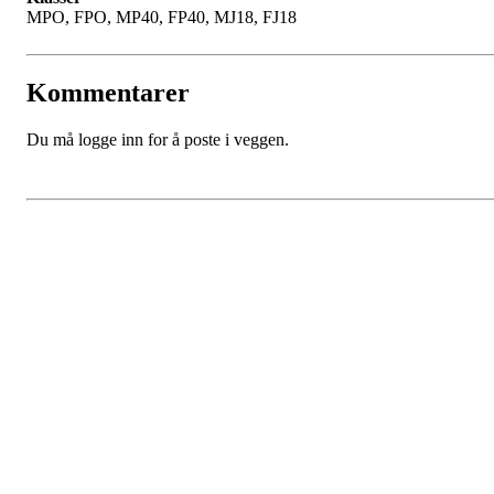
MPO, FPO, MP40, FP40, MJ18, FJ18
Kommentarer
Du må logge inn for å poste i veggen.
Bli medlem i klubben!
Innmelding