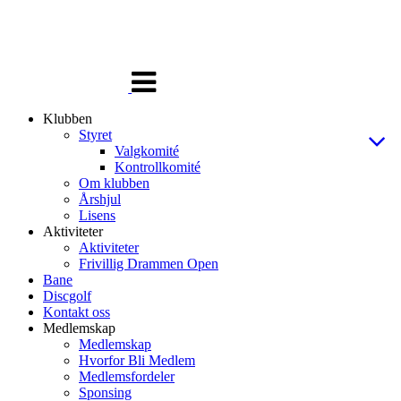
Veksle
navigasjon
Klubben
Styret
Valgkomité
Kontrollkomité
Om klubben
Årshjul
Lisens
Aktiviteter
Aktiviteter
Frivillig Drammen Open
Bane
Discgolf
Kontakt oss
Medlemskap
Medlemskap
Hvorfor Bli Medlem
Medlemsfordeler
Sponsing